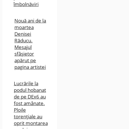
îmbolnăviri
Nouă ani de la
moartea
Denisei
Răducu.
Mesajul
sfâșietor
apărut pe
pagina artistei
Lucrările la
podul hobanat
de pe DEx6 au
fost amânate.
Ploile
torențiale au
oprit montarea