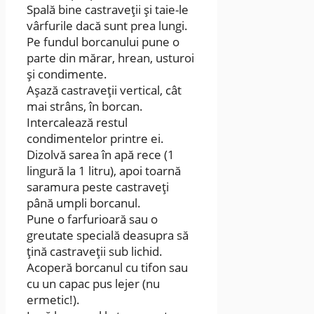
Spală bine castraveții și taie-le
vârfurile dacă sunt prea lungi.
Pe fundul borcanului pune o
parte din mărar, hrean, usturoi
și condimente.
Așază castraveții vertical, cât
mai strâns, în borcan.
Intercalează restul
condimentelor printre ei.
Dizolvă sarea în apă rece (1
lingură la 1 litru), apoi toarnă
saramura peste castraveți
până umpli borcanul.
Pune o farfurioară sau o
greutate specială deasupra să
țină castraveții sub lichid.
Acoperă borcanul cu tifon sau
cu un capac pus lejer (nu
ermetic!).