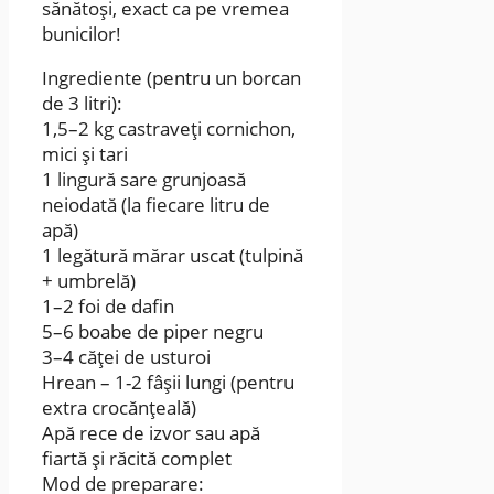
sănătoși, exact ca pe vremea
bunicilor!
Ingrediente (pentru un borcan
de 3 litri):
1,5–2 kg castraveți cornichon,
mici și tari
1 lingură sare grunjoasă
neiodată (la fiecare litru de
apă)
1 legătură mărar uscat (tulpină
+ umbrelă)
1–2 foi de dafin
5–6 boabe de piper negru
3–4 căței de usturoi
Hrean – 1-2 fâșii lungi (pentru
extra crocănțeală)
Apă rece de izvor sau apă
fiartă și răcită complet
Mod de preparare: