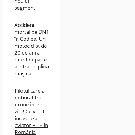
noului
segment
Accident
mortal pe DN1
în Codlea. Un
motociclist de
20 de ani a
murit după ce
a intrat în plină
mașină
Pilotul care a
doborât trei
drone în trei
zile! Ce venit
încasează un
aviator F-16 în
România