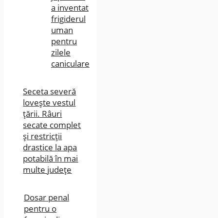
a inventat
frigiderul
uman
pentru
zilele
caniculare
Seceta severă
lovește vestul
țării. Râuri
secate complet
și restricții
drastice la apa
potabilă în mai
multe județe
Dosar penal
pentru o