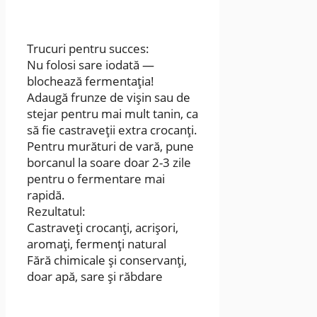
Trucuri pentru succes:
Nu folosi sare iodată —
blochează fermentația!
Adaugă frunze de vișin sau de
stejar pentru mai mult tanin, ca
să fie castraveții extra crocanți.
Pentru murături de vară, pune
borcanul la soare doar 2-3 zile
pentru o fermentare mai
rapidă.
Rezultatul:
Castraveți crocanți, acrișori,
aromați, fermenți natural
Fără chimicale și conservanți,
doar apă, sare și răbdare