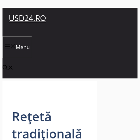
Sari
USD24.RO
la
conținut
Menu
Rețetă
tradițională